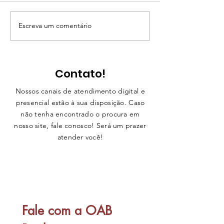
Escreva um comentário
# MÊS DA ADVOCACIA
Junho Violeta
– IMERSÕES ONLINE
Respeito a To
OAB PRESIDENTE
Fases da Vid
PRUDENTE
Contato!
Nossos canais de atendimento digital e
presencial estão à sua disposição. Caso
não tenha encontrado o procura em
nosso site, fale conosco! Será um prazer
atender você!
Clique aqui
Fale com a OAB 