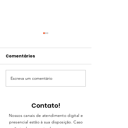
Comentários
Escreva um comentário
AGOSTO - CONEXÃO
# MÊS DA AD
JURIDICA
– IMERSÕES ON
OAB PRESIDEN
PRUDENTE
Contato!
Nossos canais de atendimento digital e
presencial estão à sua disposição. Caso