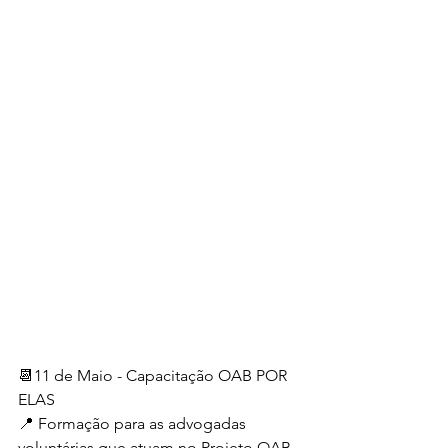
📆11 de Maio - Capacitação OAB POR 
ELAS 
📍 Formação para as advogadas 
voluntárias que atuam no Projeto OAB 