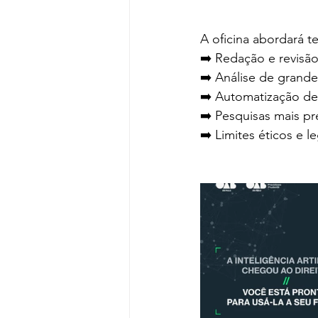
A oficina abordará 
➡️ Redação e revis
➡️ Análise de grand
➡️ Automatização de 
➡️ Pesquisas mais pr
➡️ Limites éticos e 