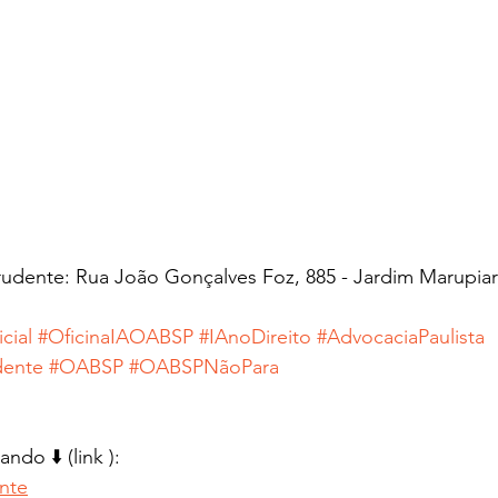
udente: Rua João Gonçalves Foz, 885 - Jardim Marupia
icial
#OficinaIAOABSP
#IAnoDireito
#AdvocaciaPaulista
dente
#OABSP
#OABSPNãoPara
ndo ⬇️ (link ):
ente