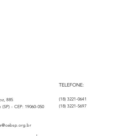
TELEFONE:
(18) 3221-0641
oz, 885
(18) 3221-5697
 (SP) - CEP: 19060-050
e@oabsp.org.br