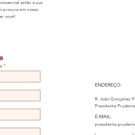
presencial estão à sua
 o procura em nosso
er você!
Clique aqui
e
e
*
ENDEREÇO:
R. João Gonçalvez F
Presidente Prudente
E-MAIL:
presidente.prudent