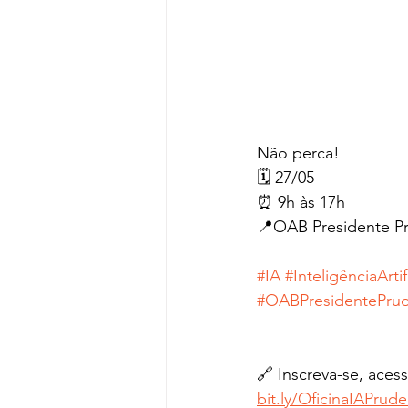
Não perca!
🗓️ 27/05
⏰ 9h às 17h
📍OAB Presidente Pr
#IA
#InteligênciaArtif
#OABPresidentePru
🔗 Inscreva-se, acessa
bit.ly/OficinaIAPrud