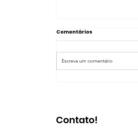
Comentários
Escreva um comentário
# MÊS DA ADVOCACIA –
IMERSÕES ONLINE OAB
PRESIDENTE PRUDENTE
Contato!